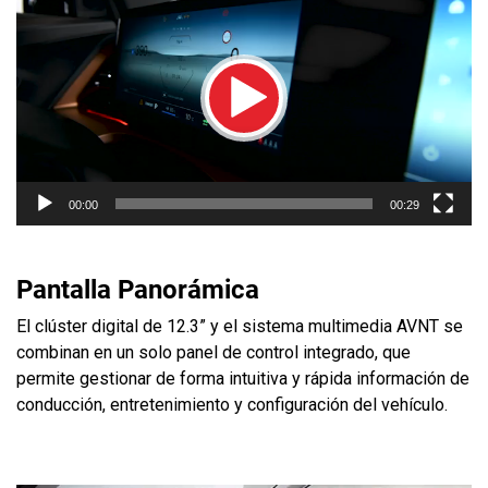
de
vídeo
Play
Seek
Current
00:29
00:00
00:29
time
Play
Toggle
Toggl
Mute
Fulls
Pantalla Panorámica
El clúster digital de 12.3” y el sistema multimedia AVNT se
combinan en un solo panel de control integrado, que
permite gestionar de forma intuitiva y rápida información de
conducción, entretenimiento y configuración del vehículo.